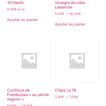
30 Oeufs
Vinaigre de cidre
Lemercier
9,50
€
les 30
5,00
€
–
50,00
€
Ajouter au panier
Ajouter au panier
Confiture de
Chips La 76
Framboises « au pêché
2,50
€
–
7,00
€
mignon »
5,00
€
–
14,00
€